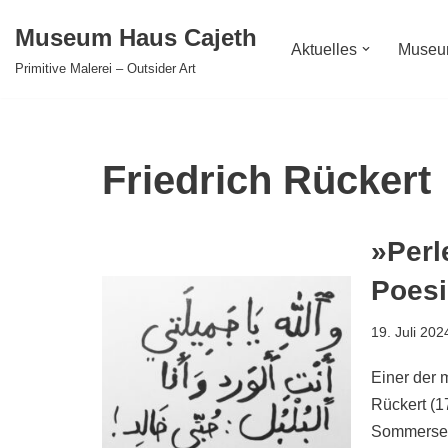
Museum Haus Cajeth
Aktuelles
Muse
Zum
Primitive Malerei – Outsider Art
Inhalt
springen
Friedrich Rückert
»Perl
Poesi
19. Juli 202
Einer der m
Rückert (1
Sommerseme