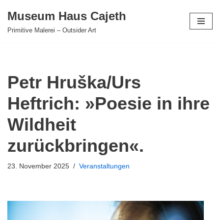
Museum Haus Cajeth
Zum
Primitive Malerei – Outsider Art
Inhalt
springen
Petr Hruška/Urs
Heftrich: »Poesie in ihre
Wildheit
zurückbringen«.
23. November 2025
Veranstaltungen