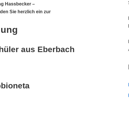
ng Hassbecker –
en Sie herzlich ein zur
lung
hüler aus Eberbach
bbioneta