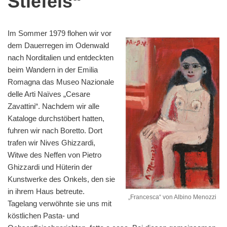
Stiefels“
Im Sommer 1979 flohen wir vor
dem Dauerregen im Odenwald
nach Norditalien und entdeckten
beim Wandern in der Emilia
Romagna das Museo Nazionale
delle Arti Naïves „Cesare
Zavattini“. Nachdem wir alle
Kataloge durchstöbert hatten,
fuhren wir nach Boretto. Dort
trafen wir Nives Ghizzardi,
Witwe des Neffen von Pietro
Ghizzardi und Hüterin der
Kunstwerke des Onkels, den sie
in ihrem Haus betreute.
„Francesca“ von Albino Menozzi
Tagelang verwöhnte sie uns mit
köstlichen Pasta- und