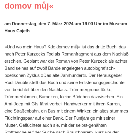
domov můj«
am Donnerstag, den 7. März 2024 um 19.00 Uhr im Museum
Haus Cajeth
»Und wo mein Haus? Kde domov můj« ist das dritte Buch, das
nach Peter Kurzecks Tod als Romanfragment aus dem Nachlaß
erschien. Geplant war der Roman von Peter Kurzeck als achter
Band seines auf zwölf Bände angelegten autobiografisch-
poetischen Zyklus »Das alte Jahrhundert«. Der Herausgeber
Rudi Deuble stellt das Buch und seine Entstehungsgeschichte
vor, berichtet über den Nachlass. Trümmergrundstücke,
Trümmerblumen, Baracken, kleine Büdchen dazwischen. Ein
Ami-Jeep mit GIs fährt vorbei. Handwerker mit ihren Karren,
eine Straßenbahn, ein Bus mit einem Winker, ein altes stummes
Flüchtlingspaar auf einer Bank. Der Fünfjährige mit seiner
Mutter, Geflüchtete auch sie, mit der selbst-genähten
Stofftasche auf der Suche nach Brauchbarem, kurz vor der