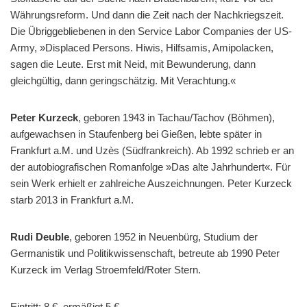
Währungsreform. Und dann die Zeit nach der Nachkriegszeit.
Die Übriggebliebenen in den Service Labor Companies der US-
Army, »Displaced Persons. Hiwis, Hilfsamis, Amipolacken,
sagen die Leute. Erst mit Neid, mit Bewunderung, dann
gleichgültig, dann geringschätzig. Mit Verachtung.«
Peter Kurzeck
, geboren 1943 in Tachau/Tachov (Böhmen),
aufgewachsen in Staufenberg bei Gießen, lebte später in
Frankfurt a.M. und Uzès (Südfrankreich). Ab 1992 schrieb er an
der autobiografischen Romanfolge »Das alte Jahrhundert«. Für
sein Werk erhielt er zahlreiche Auszeichnungen. Peter Kurzeck
starb 2013 in Frankfurt a.M.
Rudi Deuble
, geboren 1952 in Neuenbürg, Studium der
Germanistik und Politikwissenschaft, betreute ab 1990 Peter
Kurzeck im Verlag Stroemfeld/Roter Stern.
Eintritt: 8 €, ermäßigt 5 €